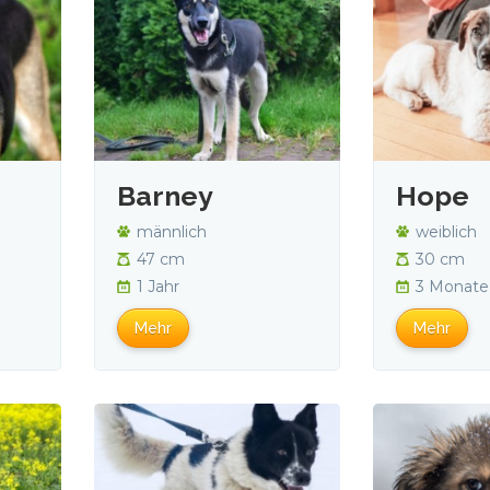
Barney
Hope
männlich
weiblich
47 cm
30 cm
1 Jahr
3 Monate
Mehr
Mehr