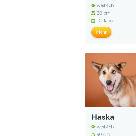
weiblich
28 cm
10 Jahre
Mehr
Haska
weiblich
50 cm