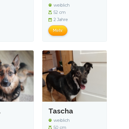
weiblich
52 cm
2 Jahre
Mehr
a
Tascha
weiblich
50 cm