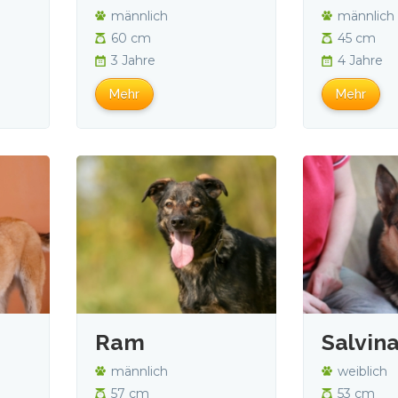
männlich
männlich
60 cm
45 cm
3 Jahre
4 Jahre
Mehr
Mehr
Ram
Salvin
männlich
weiblich
57 cm
53 cm