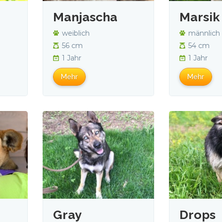
Manjascha
Marsik
weiblich
männlich
56 cm
54 cm
1 Jahr
1 Jahr
Mehr
Mehr
Gray
Drops