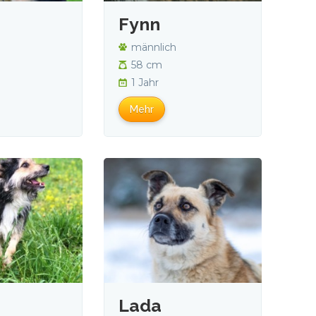
Fynn
männlich
58 cm
1 Jahr
Mehr
Lada