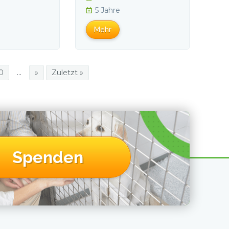
5 Jahre
Mehr
0
...
»
Zuletzt »
Spenden