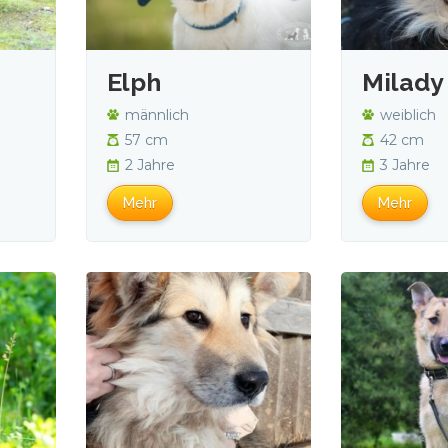
Elph
Milady
männlich
weiblich
57 cm
42 cm
2 Jahre
3 Jahre
Mehr
Mehr