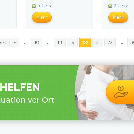
9 Jahre
2 Jahre
Mehr
Mehr
rst
«
...
10
...
18
19
20
21
22
...
3
 HELFEN
tuation vor Ort