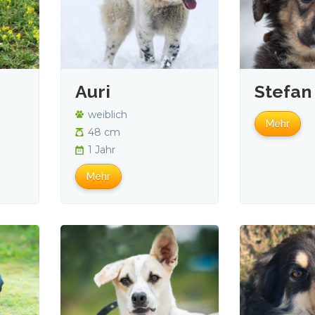
Auri
Stefan
weiblich
Mehr
48 cm
1 Jahr
Mehr