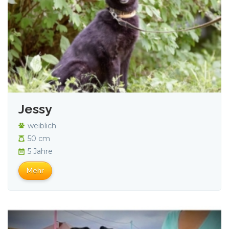
Jessy
weiblich
50 cm
5 Jahre
Mehr