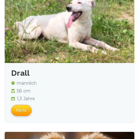
Drall
männlich
58 cm
1,3 Jahre
Mehr