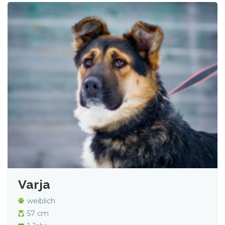
Varja
weiblich
57 cm