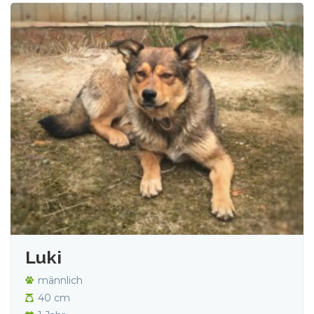
Luki
männlich
40 cm