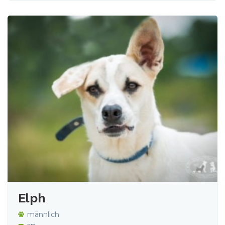
Elph
männlich