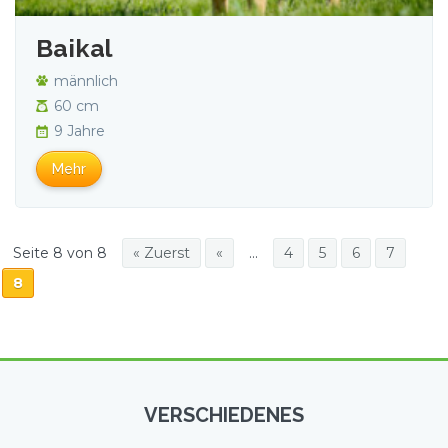
Baikal
männlich
60 cm
9 Jahre
Mehr
Seite 8 von 8
« Zuerst
«
...
4
5
6
7
8
VERSCHIEDENES