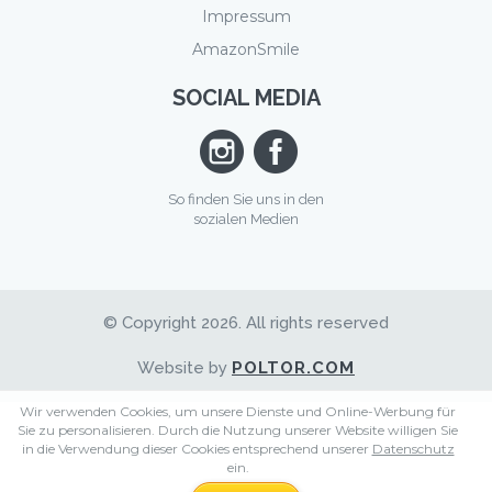
Impressum
AmazonSmile
SOCIAL MEDIA
So finden Sie uns in den
sozialen Medien
© Copyright 2026. All rights reserved
Website by
POLTOR.COM
Wir verwenden Cookies, um unsere Dienste und Online-Werbung für
Sie zu personalisieren. Durch die Nutzung unserer Website willigen Sie
in die Verwendung dieser Cookies entsprechend unserer
Datenschutz
ein.