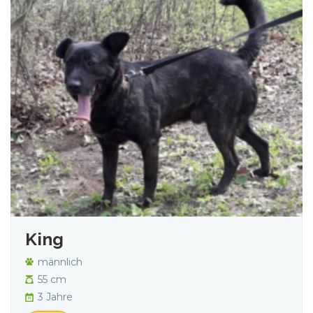
King
männlich
55 cm
3 Jahre