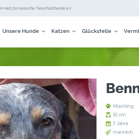
n Herz für russische Tierschutzhunde e.V.
Unsere Hunde
Katzen
Glücksfelle
Vermi
Ben
Mischling
55 cm
3 Jahre
männlich