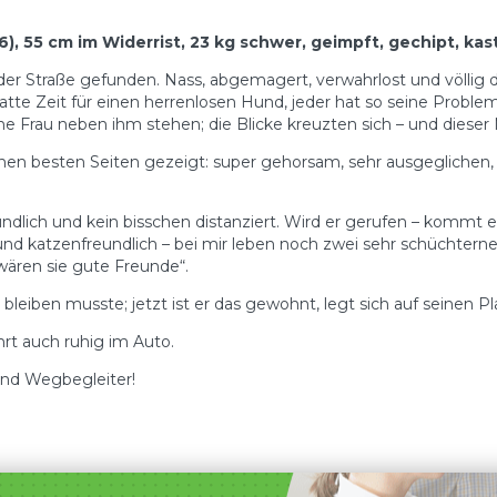
6), 55 cm im Widerrist, 23 kg schwer, geimpft, gechipt, kas
er Straße gefunden. Nass, abgemagert, verwahrlost und völlig d
e Zeit für einen herrenlosen Hund, jeder hat so seine Probleme –
e Frau neben ihm stehen; die Blicke kreuzten sich – und dies
 seinen besten Seiten gezeigt: super gehorsam, sehr ausgeglichen
ich und kein bisschen distanziert. Wird er gerufen – kommt er 
und katzenfreundlich – bei mir leben noch zwei sehr schüchterne
ären sie gute Freunde“.
bleiben musste; jetzt ist er das gewohnt, legt sich auf seinen P
hrt auch ruhig im Auto.
 und Wegbegleiter!