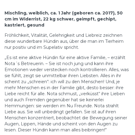
Mischling, weiblich, ca. 1 Jahr (geboren ca. 2017), 50
cm im Widerrist, 22 kg schwer, geimpft, gechipt,
kastriert, gesund
Fröhlichkeit, Vitalität, Gelehrigkeit und Liebreiz zeichnen
diese wunderbare Hündin aus, über die man im Tierheim
nur positiv und im Supelativ spricht.
„Es ist eine aktive Hündin für eine aktive Familie, – erzählt
Nota´s Betreuerin. – Sie ist noch jung und kann ihre
Emotionen weder verstecken noch kontrollieren. Alles, was
sie fühlt, zeigt sie unmittelbar ihren Liebsten. Alles in ihr
scheint zu „schreien“: ich will zu den Menschen! Und, je
mehr Menschen es in der Familie gibt, desto besser: ihre
Liebe reicht für alle. Nota schmust, „verküsst“ ihre Lieben
und auch Fremden gegenüber hat sie keinerlei
Hemmungen: sie werden im Nu Freunde. Nota strahlt
Liebe aus. Sie will unbedingt gefallen. Sie ist auf ihren
Menschen konzentriert, beobachtet die Bewegung seiner
Augen, Lippen, Hände und scheint von den Augen zu
lesen. Dieser Hündin kann man alles beibringen!“