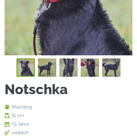
Notschka
Mischling
55 cm
1,5 Jahre
weiblich