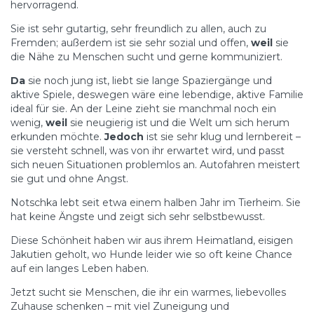
hervorragend.
Sie ist sehr gutartig, sehr freundlich zu allen, auch zu
Fremden; außerdem ist sie sehr sozial und offen,
weil
sie
die Nähe zu Menschen sucht und gerne kommuniziert.
Da
sie noch jung ist, liebt sie lange Spaziergänge und
aktive Spiele, deswegen wäre eine lebendige, aktive Familie
ideal für sie. An der Leine zieht sie manchmal noch ein
wenig,
weil
sie neugierig ist und die Welt um sich herum
erkunden möchte.
Jedoch
ist sie sehr klug und lernbereit –
sie versteht schnell, was von ihr erwartet wird, und passt
sich neuen Situationen problemlos an. Autofahren meistert
sie gut und ohne Angst.
Notschka lebt seit etwa einem halben Jahr im Tierheim. Sie
hat keine Ängste und zeigt sich sehr selbstbewusst.
Diese Schönheit haben wir aus ihrem Heimatland, eisigen
Jakutien geholt, wo Hunde leider wie so oft keine Chance
auf ein langes Leben haben.
Jetzt sucht sie Menschen, die ihr ein warmes, liebevolles
Zuhause schenken – mit viel Zuneigung und