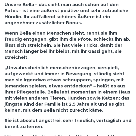
Unsere Bella – das sieht man auch schon auf den
Fotos – ist eine äußerst positive und sehr zutrauliche
Hündin. Ihr
auffallend
sch
ö
nes
Ä
u
ß
ere
ist
ein
angenehmer
zus
ä
tzlicher
Bonus
.
Wenn Bella einen Menschen sieht, rennt sie ihm
freudig entgegen, gibt ihm die Pfote, schleckt ihn ab,
lässt sich streicheln. Sie hat viele Tricks, damit der
Mensch länger bei ihr bleibt, mit ihr Gassi geht, sie
streichelt.
„Unwahrscheinlich menschenbezogen, verspielt,
aufgeweckt und immer in Bewegung: ständig sieht
man sie irgendwo etwas schnuppern, springen, mit
jemanden spielen, etwas entdecken“ – heißt es aus
ihrer Pflegestelle. Bella lebt momentan in einem Haus
mit vielen anderen Tieren, Hunden sowie Katzen; das
jüngste Kind der Familie ist 2,5 Jahre alt und es gibt
keinen, mit dem Bella nicht zurecht käme.
Sie ist absolut angstfrei, sehr friedlich, verträglich und
bereit zu lernen.